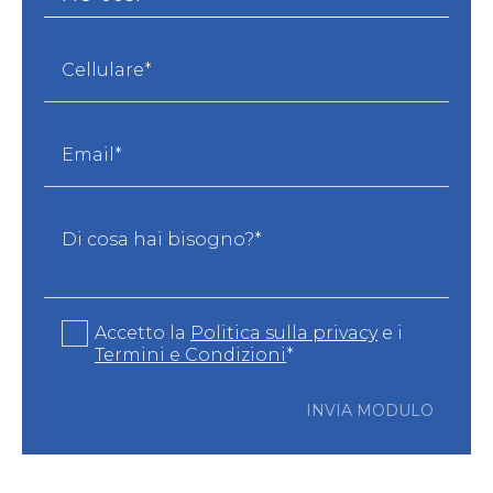
Cellulare*
Email*
Di cosa hai bisogno?*
Accetto la
Politica sulla privacy
e i
Termini e Condizioni
*
INVIA MODULO