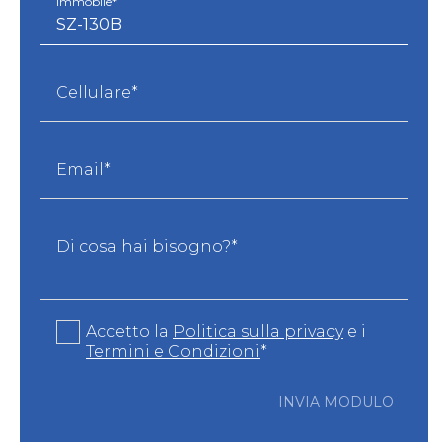
Immobile*
Cellulare*
Email*
Di cosa hai bisogno?*
Accetto la
Politica sulla privacy
e i
Termini e Condizioni
*
INVIA MODULO