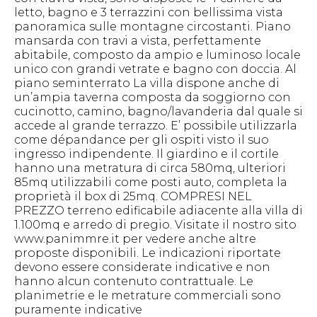
letto, bagno e 3 terrazzini con bellissima vista
panoramica sulle montagne circostanti. Piano
mansarda con travi a vista, perfettamente
abitabile, composto da ampio e luminoso locale
unico con grandi vetrate e bagno con doccia. Al
piano seminterrato La villa dispone anche di
un’ampia taverna composta da soggiorno con
cucinotto, camino, bagno/lavanderia dal quale si
accede al grande terrazzo. E’ possibile utilizzarla
come dépandance per gli ospiti visto il suo
ingresso indipendente. Il giardino e il cortile
hanno una metratura di circa 580mq, ulteriori
85mq utilizzabili come posti auto, completa la
proprietà il box di 25mq. COMPRESI NEL
PREZZO terreno edificabile adiacente alla villa di
1.100mq e arredo di pregio. Visitate il nostro sito
www.panimmre.it per vedere anche altre
proposte disponibili. Le indicazioni riportate
devono essere considerate indicative e non
hanno alcun contenuto contrattuale. Le
planimetrie e le metrature commerciali sono
puramente indicative